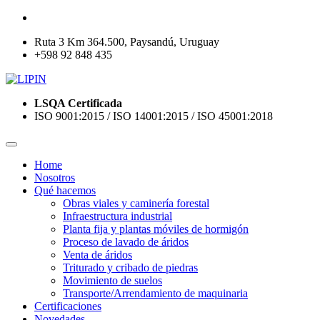
Ruta 3 Km 364.500, Paysandú, Uruguay
+598 92 848 435
LSQA Certificada
ISO 9001:2015 / ISO 14001:2015 / ISO 45001:2018
Home
Nosotros
Qué hacemos
Obras viales y caminería forestal
Infraestructura industrial
Planta fija y plantas móviles de hormigón
Proceso de lavado de áridos
Venta de áridos
Triturado y cribado de piedras
Movimiento de suelos
Transporte/Arrendamiento de maquinaria
Certificaciones
Novedades