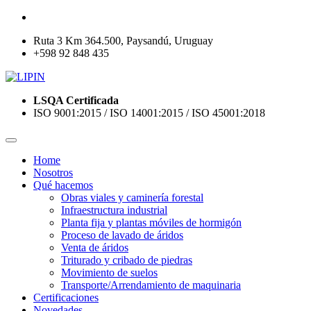
Ruta 3 Km 364.500, Paysandú, Uruguay
+598 92 848 435
LSQA Certificada
ISO 9001:2015 / ISO 14001:2015 / ISO 45001:2018
Home
Nosotros
Qué hacemos
Obras viales y caminería forestal
Infraestructura industrial
Planta fija y plantas móviles de hormigón
Proceso de lavado de áridos
Venta de áridos
Triturado y cribado de piedras
Movimiento de suelos
Transporte/Arrendamiento de maquinaria
Certificaciones
Novedades